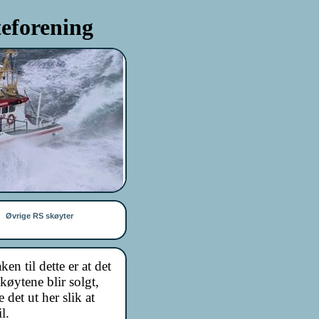
eforening
Øvrige RS skøyter
n til dette er at det
køytene blir solgt,
 det ut her slik at
l.