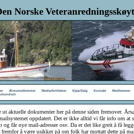
en Norske Veteranredningsskøyt
er
Æresmedlemmer
Media/Artifakter
Kjøp/Salg
Kontakt
Medlemmer
 Amundsen
 ut aktuelle dokumenter her på denne siden fremover. Årsake
ailsystemet oppdatert. Det er ikke alltid vi får info om at s
b og får nye mail-adresser osv. Da er det like greit å få legge
e, fremfor å være usikker på om folk har mottatt dette på mai