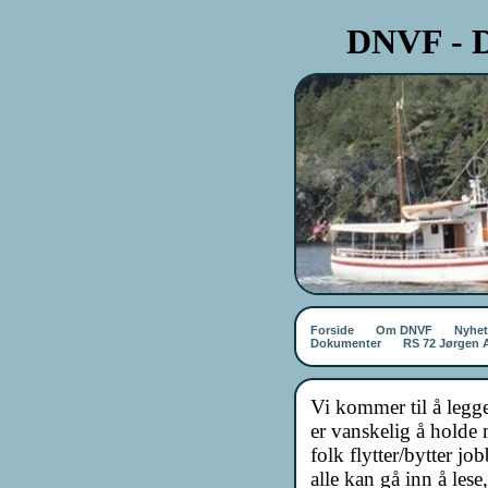
DNVF - D
Forside
Om DNVF
Nyhet
Dokumenter
RS 72 Jørgen
Vi kommer til å legge
er vanskelig å holde m
folk flytter/bytter job
alle kan gå inn å les