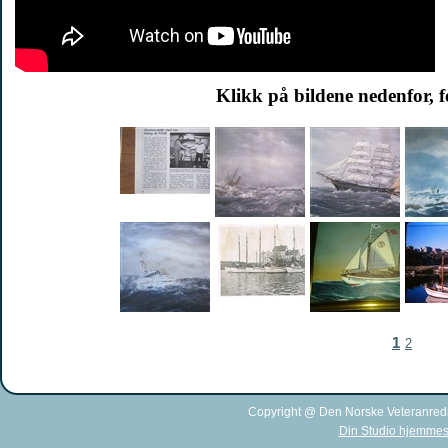
Klikk på bildene nedenfor, f
1
2
Copyright @ Den Norske Veteranred
Din Studio hjemmes