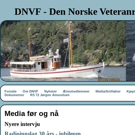
DNVF - Den Norske Veteranr
Forside
Om DNVF
Nyheter
Æresmedlemmer
Media/Artifakter
Kjøp
Dokumenter
RS 72 Jørgen Amundsen
Media før og nå
Nyere intervju
Radioinnslag 30 års - jubileum