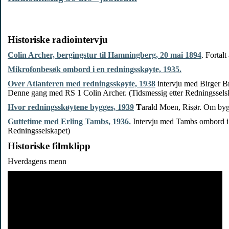
Historiske radiointervju
Colin Archer, bergingstur til Hamningberg, 20 mai 1894
. Fortal
Mikrofonbesøk ombord i en redningsskøyte, 1935.
Over Atlanteren med redningsskøyte, 1938
intervju med Birger Br
Denne gang med RS 1 Colin Archer. (Tidsmessig etter Redningssels
Hvor redningsskøytene bygges, 1939
T
arald Moen, Risør. Om bygg
Guttetime med Erling Tambs, 1936.
Intervju med Tambs ombord i
Redningsselskapet)
Historiske filmklipp
Hverdagens menn