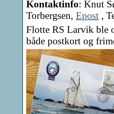
Kontaktinfo
: Knut S
Torbergsen,
Epost
, T
Flotte RS Larvik ble 
både postkort og frim