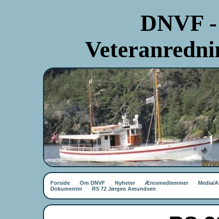
DNVF -
Veteranredni
Forside
Om DNVF
Nyheter
Æresmedlemmer
Media/Ar
Dokumenter
RS 72 Jørgen Amundsen