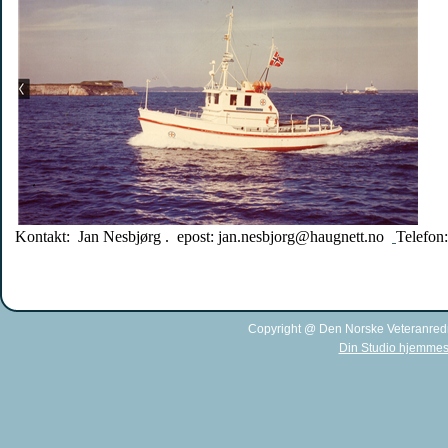
Kontakt: Jan Nesbjørg . epost: jan.nesbjorg@haugnett.no
Telefon
Copyright @ Den Norske Veteranred
Din Studio hjemmes