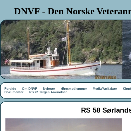
DNVF - Den Norske Veteranr
Forside
Om DNVF
Nyheter
Æresmedlemmer
Media/Artifakter
Kjøp
Dokumenter
RS 72 Jørgen Amundsen
RS 58 Sørland