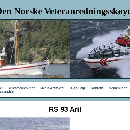
en Norske Veteranredningsskøyt
er
Æresmedlemmer
Media/Artifakter
Kjøp/Salg
Kontakt
Medlemmer
 Amundsen
RS 93 Aril