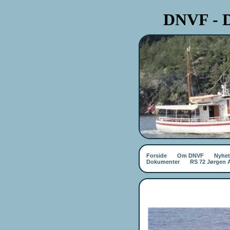
DNVF - D
Forside
Om DNVF
Nyhet
Dokumenter
RS 72 Jørgen