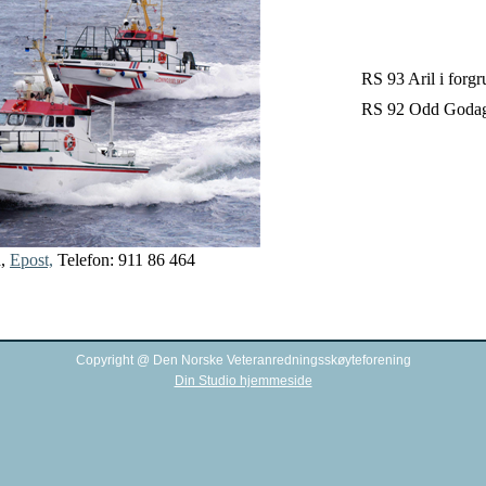
RS 93 Aril i forg
RS 92 Odd Godage
d,
Epost,
Telefon: 911 86 464
Copyright @ Den Norske Veteranredningsskøyteforening
Din Studio hjemmeside