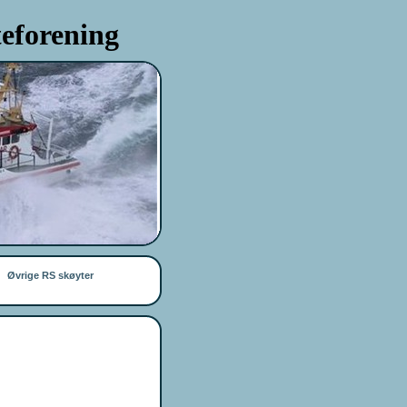
eforening
Øvrige RS skøyter