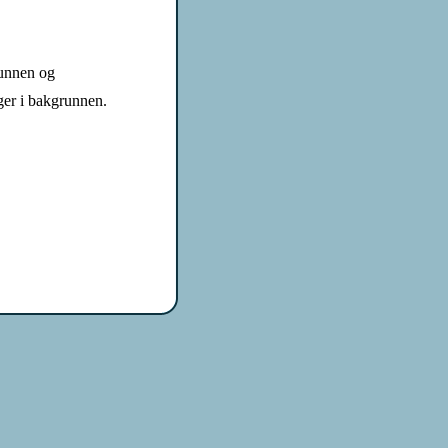
runnen og
r i bakgrunnen.