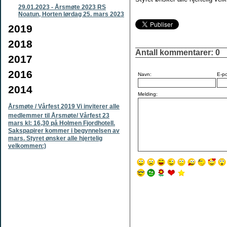
29.01.2023
-
Årsmøte 2023 RS
Noatun, Horten lørdag 25. mars 2023
2019
2018
Antall kommentarer:
0
2017
2016
Navn:
E-po
2014
Melding:
Årsmøte / Vårfest 2019 Vi inviterer alle
medlemmer til Årsmøte/ Vårfest 23
mars kl: 16,30 på Holmen Fjordhotell.
Sakspapirer kommer i begynnelsen av
mars. Styret ønsker alle hjertelig
velkommen:)