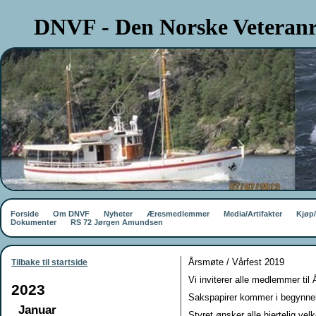
DNVF - Den Norske Veteranr
Forside
Om DNVF
Nyheter
Æresmedlemmer
Media/Artifakter
Kjøp
Dokumenter
RS 72 Jørgen Amundsen
Årsmøte / Vårfest 2019
Tilbake til startside
Vi inviterer alle medlemmer til
2023
Sakspapirer kommer i begynne
Januar
Styret ønsker alle hjertelig ve