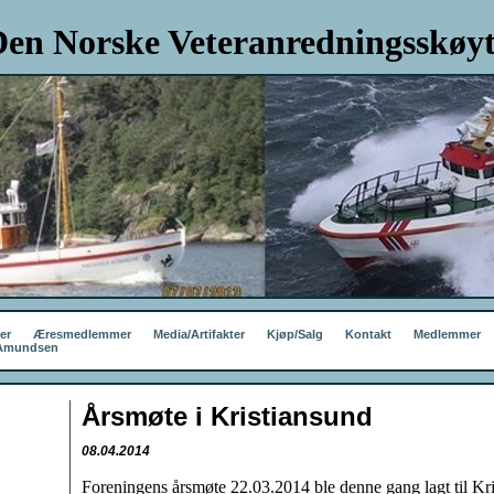
en Norske Veteranredningsskøyt
er
Æresmedlemmer
Media/Artifakter
Kjøp/Salg
Kontakt
Medlemmer
 Amundsen
Årsmøte i Kristiansund
08.04.2014
Foreningens årsmøte 22.03.2014 ble denne gang lagt til Kri