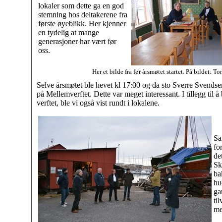
lokaler som dette ga en god
stemning hos deltakerene fra
første øyeblikk. Her kjenner
en tydelig at mange
generasjoner har vært før
oss.
Her et bilde fra før årsmøtet startet. På bildet: 
Selve årsmøtet ble hevet kl 17:00 og da sto Sverre Svendsen
på Mellemverftet. Dette var meget interessant. I tillegg til å bl
verftet, ble vi også vist rundt i lokalene.
Sa
fo
de
Sk
ba
hu
ga
ti
me