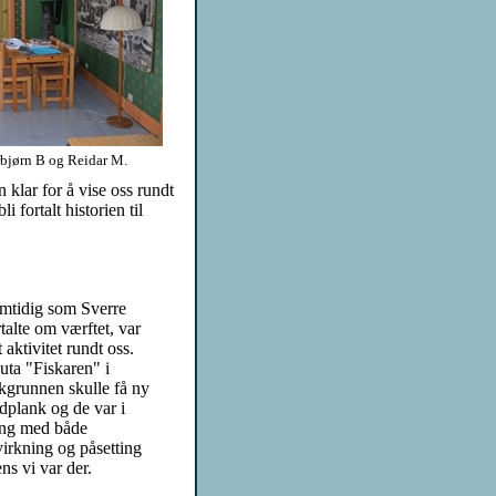
Torbjørn B og Reidar M.
 klar for å vise oss rundt
i fortalt historien til
mtidig som Sverre
rtalte om værftet, var
t aktivitet rundt oss.
uta "Fiskaren" i
kgrunnen skulle få ny
dplank og de var i
ng med både
lvirkning og påsetting
ns vi var der.