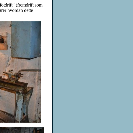
otdrift” (fremdrift som
rer hvordan dette