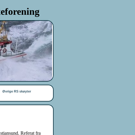
eforening
Øvrige RS skøyter
stiansund. Referat fra