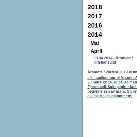
2018
2017
2016
2014
Mai
April
08.04.2014
-
Årsmøte i
Kristiansund
Årsmøte / Vårfest 2019 Vi in
alle medlemmer til Årsmøte/
23 mars kl: 16,30 på Holmen
Fjordhotell. Sakspapirer ko
begynnelsen av mars. Styre
alle hjertelig velkommen:)