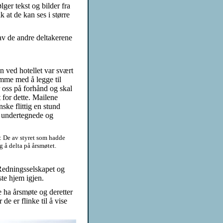
ger tekst og bilder fra
ik at de kan ses i større
av de andre deltakerene
n ved hotellet var svært
mme med å legge til
r oss på forhånd og skal
 for dette. Mailene
ske flittig en stund
 undertegnede og
.
t: De av styret som hadde
 å delta på årsmøtet.
 Redningsselskapet og
iste hjem igjen.
e ha årsmøte og deretter
 de er flinke til å vise