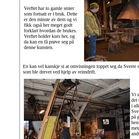
Verftet har to gamle smier
som fortsatt er i bruk. Dette
er den minste av dem og vi
fikk også her meget godt
forklart hvordan de brukes.
Verftet holder kurs her, og
da kan en få prøve seg på
denne kunsten.
n kan vel kanskje si at omvisningen toppet seg da Sverre 
E
som ble drevet ved hjelp av reimdrift.
Vi s
det 
i al
Sver
på g
hen
meta
andr