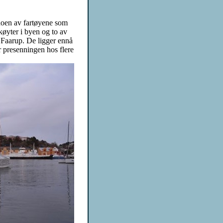
 noen av fartøyene som
køyter i byen og to av
 Faarup. De ligger ennå
r presenningen hos flere