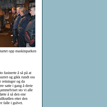
startet opp maskinparken
to fasinerte å så på at
surret og gikk rundt oss
le retninger og da
re satte i gang å dreie
ammelviset sto vi alle
førte å så den ene
llkrøllen etter den
e falle i gulvet.