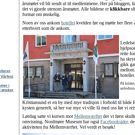
årsmøtet vil bli sendt ut til medlemmene. Her på bloggen, føl
det vi gjorde utenom årsmøtet. Alle bildene er
klikkbare
sl
format om ønskelig.
Noen av oss ankom
hotellet
kvelden før og møtte her flere 
etterhvert som de ankom.
Ledelse
hjelpso
rette fo
ha skryt
gikk gan
mellom
viterer
hotelle
t
 Vårfest
På bilde
mmer i
anledning
t ønsker
Kristiansund er en by med mye tradisjon i forhold til både
kysten generelt, så her var mye vi ville få med oss før vi re
Lørdag satte vi kursen mot
Mellemværftet
der vi først skull
omvisning. Nordmøre Museum har også
Facebooksider,
der
aktiviteten fra Mellemværftet. Vel verdt et besøk!