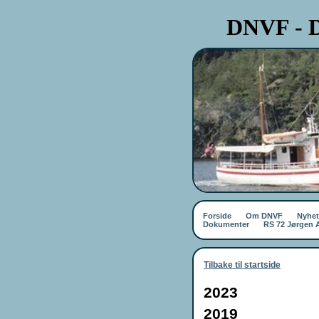
DNVF - D
Forside
Om DNVF
Nyhet
Dokumenter
RS 72 Jørgen
Tilbake til startside
2023
2019